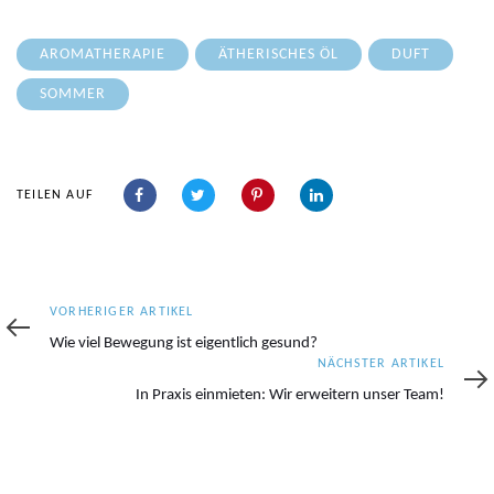
AROMATHERAPIE
ÄTHERISCHES ÖL
DUFT
SOMMER
TEILEN AUF
Vorheriger
VORHERIGER ARTIKEL
Artikel
Wie viel Bewegung ist eigentlich gesund?
Nächster
NÄCHSTER ARTIKEL
Artikel
In Praxis einmieten: Wir erweitern unser Team!