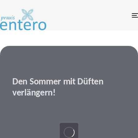
Links
Zum
überspringen
Inhalt
springen
Den Sommer mit Düften
verlängern!