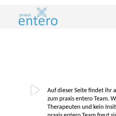
Links
Zum
überspringen
Inhalt
springen
Auf dieser Seite findet ihr
zum praxis entero Team. Wi
Therapeuten und kein Insit
praxis entero Team freut si