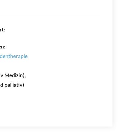
rt:
en:
dentherapie
iv Medizin),
 palliativ)