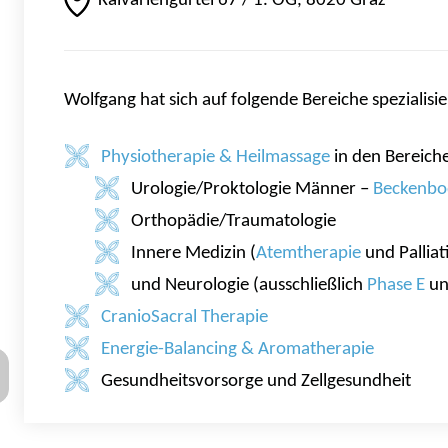
Kalvariengürtel 67 / 1. OG, 8020 Graz
Wolfgang hat sich auf folgende Bereiche spezialisie
Physiotherapie & Heilmassage
in den Bereich
Urologie/Proktologie Männer –
Beckenbo
Orthopädie/Traumatologie
Innere Medizin (
Atemtherapie
und Palliat
und Neurologie (ausschließlich
Phase E
und
CranioSacral Therapie
Energie-Balancing & Aromatherapie
Gesundheitsvorsorge und Zellgesundheit