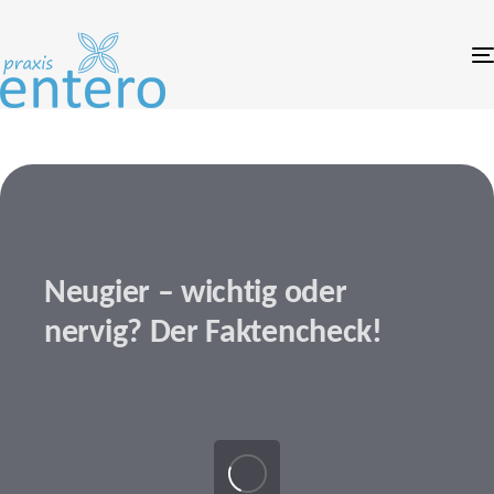
Links
Zum
überspringen
Inhalt
springen
Neugier – wichtig oder
nervig? Der Faktencheck!