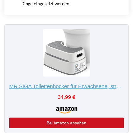
Dinge eingesetzt werden.
MR.SIGA Toilettenhocker für Erwachsene, strapazierfähiger Badezimmerhocker, rutschfeste Toilettenstufe für das Badezimmer, Trittleiter für Kleinkinder, weiß und graublau
34,99 €
Bei Amazon ansehen