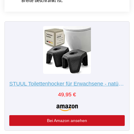
Breite beschränkt ist.
STUUL Toilettenhocker für Erwachsene - natürliche Hilfe bei Verstopfung, Hämorrhoiden & Darmbeschwerden - diskreter, moderner Klohocker - Klo & WC Hocker - Kackhocker für Erwachsene - Schwarz
49,95 €
Bei Amazon ansehen