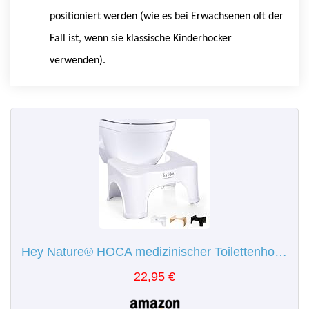
positioniert werden (wie es bei Erwachsenen oft der
Fall ist, wenn sie klassische Kinderhocker
verwenden).
Hey Nature® HOCA medizinischer Toilettenhocker Erwachsene, Klohocker - Schnelle Hilfe gegen Hämorrhoiden, Blähbauch, Verstopfung, Blähungen. Badhocker/WC Hocker wirkt als natürliches Abführmittel
22,95 €