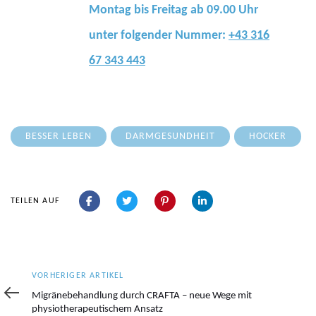
Montag bis Freitag ab 09.00 Uhr
unter folgender Nummer:
+43 316
67 343 443
BESSER LEBEN
DARMGESUNDHEIT
HOCKER
TEILEN AUF
Vorheriger
VORHERIGER ARTIKEL
Artikel
Migränebehandlung durch CRAFTA – neue Wege mit
physiotherapeutischem Ansatz