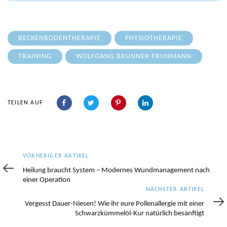
BECKENBODENTHERAPIE
PHYSIOTHERAPIE
TRAINING
WOLFGANG BRUNNER-FRUHMANN
TEILEN AUF
Vorheriger
VORHERIGER ARTIKEL
Artikel
Heilung braucht System – Modernes Wundmanagement nach
einer Operation
Nächster
NÄCHSTER ARTIKEL
Artikel
Vergesst Dauer-Niesen! Wie ihr eure Pollenallergie mit einer
Schwarzkümmelöl-Kur natürlich besänftigt