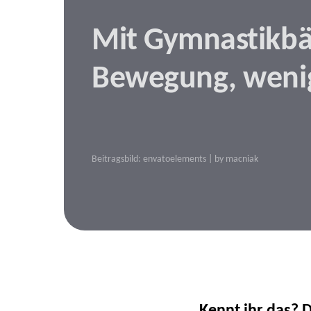
Mit Gymnastikbän
Bewegung, wenig
Beitragsbild: envatoelements | by macniak