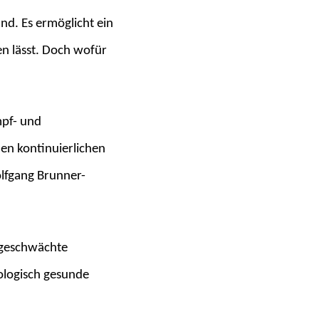
nd. Es ermöglicht ein
en lässt. Doch wofür
mpf- und
den kontinuierlichen
olfgang Brunner-
bgeschwächte
iologisch gesunde