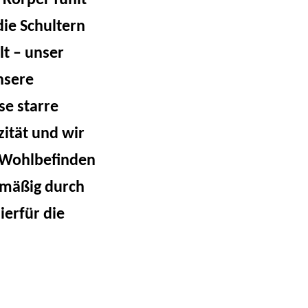
 Körper fühlt
die Schultern
lt – unser
nsere
se starre
zität und wir
r Wohlbefinden
elmäßig durch
erfür die