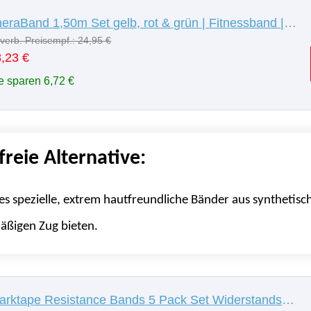
TheraBand 1,50m Set gelb, rot & grün | Fitnessband | Gymnastikband | Stretchband für Ganzkörpertraining | Widerstandsband | Training Bands für Zuhause | Fitness Zubehör | 100% Naturlatex
verb. Preisempf.: 24,95 €
,23 €
e sparen 6,72 €
freie Alternative:
t es spezielle, extrem hautfreundliche Bänder aus synthetisc
äßigen Zug bieten.
Starktape Resistance Bands 5 Pack Set Widerstandsbänder. Fitnessbänder Latexfreies elastisches. Perfekt für Heimtraining, Physiotherapie, Krafttraining, Yoga, Pilates, Gym