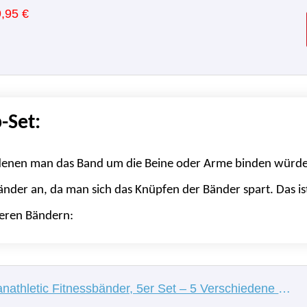
,95 €
-Set:
denen man das Band um die Beine oder Arme binden würde,
der an, da man sich das Knüpfen der Bänder spart. Das ist
geren Bändern:
Panathletic Fitnessbänder, 5er Set – 5 Verschiedene Stärken, Übungsanleitung, eBook auf Deutsch, Tragebeutel – 5X Fitnessband, Gymnastikband, Widerstandsband