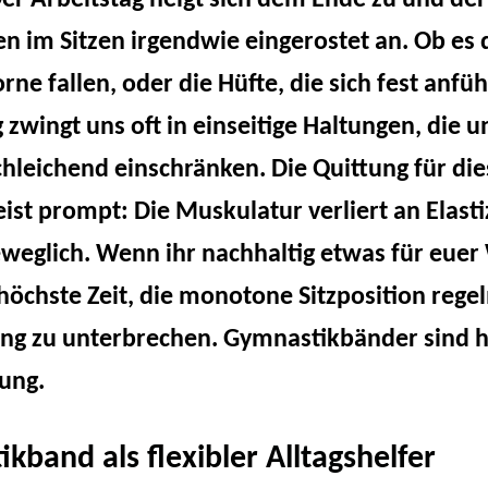
Der Arbeitstag neigt sich dem Ende zu und der
n im Sitzen irgendwie eingerostet an. Ob es 
vigation
orne fallen, oder die Hüfte, die sich fest anfüh
zwingt uns oft in einseitige Haltungen, die u
hleichend einschränken. Die Quittung für die
ist prompt: Die Muskulatur verliert an Elasti
weglich. Wenn ihr nachhaltig etwas für eue
s höchste Zeit, die monotone Sitzposition reg
ng zu unterbrechen. Gymnastikbänder sind hi
tung.
kband als flexibler Alltagshelfer