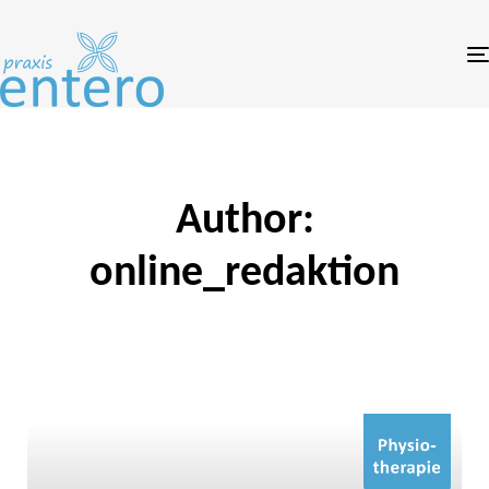
Links
Zum
überspringen
Inhalt
springen
Author:
online_redaktion